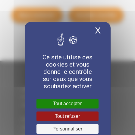
Nous contacter
Accéder à la FAQ
X
Masquer 
Ce site utilise des
cookies et vous
donne le contrôle
sur ceux que vous
souhaitez activer
> MIST NORMANDIE
> LA SANTÉ AU TRAVAIL
Tout accepter
> LES MIST
Tout refuser
> ÊTRE ADHÉRENT
> EN CE MOMENT CHEZ MIST
Personnaliser