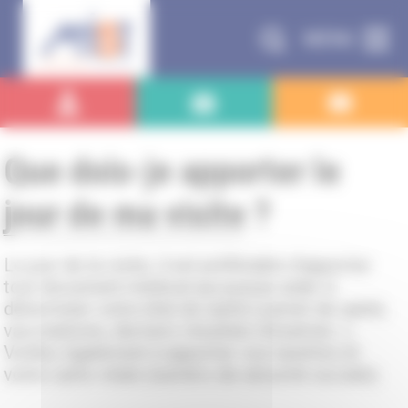
Panneau de gestion des cookies
MENU
Que dois-je apporter le
jour de ma visite ?
Le jour de la visite, il est préférable d’apporter
tout document médical qui puisse aider à
déterminer votre état de santé (carnet de santé,
vaccinations, derniers résultats d’examen…).
Veillez également à apporter vos lunettes et
votre carte vitale (numéro de sécurité sociale).