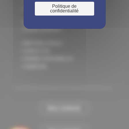
> LE SAVIEZ-VOUS ?
Politique de
> QUI SUIS-JE ?
confidentialité
> DOCUMENTATION
> PORTAIL ADHÉRENT
> MENTIONS LÉGALES
> PLAN DU SITE
> DONNÉES PERSONNELLES
> CONNEXION
Nous contacter