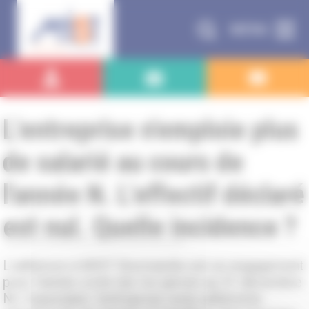
Panneau de gestion des cookies
MENU
L'entreprise n'emploie plus
de salarié au cours de
l'année N. L'effectif déclaré
est nul. Quelle incidence ?
L’adhésion à MIST Normandie est un engagement
pour l’année civile (du 1er janvier au 31 décembre
N). Cependant, l’entreprise reste adhérente