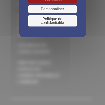
> LES MIST
Personnaliser
> ÊTRE ADHÉRENT
Politique de
> EN CE MOMENT CHEZ MIST
confidentialité
> LE SAVIEZ-VOUS ?
> QUI SUIS-JE ?
> DOCUMENTATION
> PORTAIL ADHÉRENT
> MENTIONS LÉGALES
> PLAN DU SITE
> DONNÉES PERSONNELLES
> CONNEXION