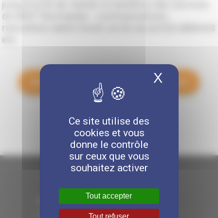
jusqu’à la fin de l’année et bénéficie des services
de MIST Normandie : communications,
rencontres santé travail, accès au portail adhérent
etc.
X
Masquer 
Nous contacter
Accéder à la FAQ
Ce site utilise des
cookies et vous
donne le contrôle
sur ceux que vous
souhaitez activer
Tout accepter
> MIST NORMANDIE
> LA SANTÉ AU TRAVAIL
Tout refuser