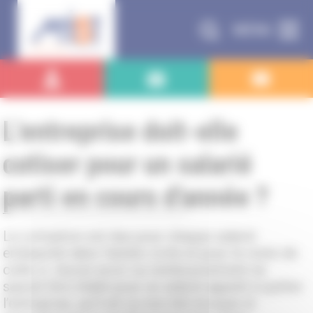
Panneau de gestion des cookies
MENU
L'entreprise doit-elle
cotiser pour un salarié
parti en cours d'année ?
La cotisation est due pour chaque salarié
embauché dans l’année civile et pour le reste de
celle-ci. Aucun avoir ou remboursement ne
saurait être établi pour un salarié appelé à quitter
l’entreprise, qu’il ait ou non été évoqué et