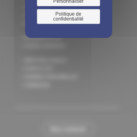
Personnaliser
> EN CE MOMENT CHEZ MIST
Politique de
> LE SAVIEZ-VOUS ?
confidentialité
> QUI SUIS-JE ?
> DOCUMENTATION
> PORTAIL ADHÉRENT
> MENTIONS LÉGALES
> PLAN DU SITE
> DONNÉES PERSONNELLES
> CONNEXION
Nous contacter