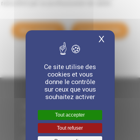
rencontré par un professionnel de santé.
Nous contacter
Accéder à la FAQ
X
Masquer 
Ce site utilise des
cookies et vous
donne le contrôle
sur ceux que vous
souhaitez activer
> MIST NORMANDIE
Tout accepter
> LA SANTÉ AU TRAVAIL
> LES MIST
Tout refuser
> ÊTRE ADHÉRENT